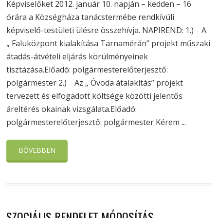
Képviselőket 2012. január 10. napján – kedden – 16
órára a Községháza tanácstermébe rendkívüli
képviselő-testületi ülésre összehívja. NAPIREND: 1.) A
„ Faluközpont kialakítása Tarnamérán” projekt műszaki
átadás-átvételi eljárás körülményeinek
tisztázása.Előadó: polgármesterelőterjesztő:
polgármester 2.) Az „ Óvoda átalakítás” projekt
tervezett és elfogadott költsége közötti jelentős
áreltérés okainak vizsgálata.Előadó:
polgármesterelőterjesztő: polgármester Kérem ...
BŐVEBBEN
SZOCIÁLIS RENDELET MÓDOSÍTÁS