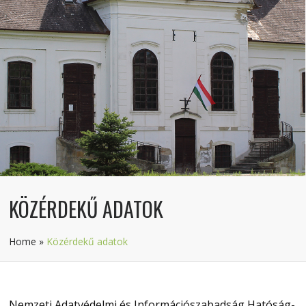
KÖZÉRDEKŰ ADATOK
Home
»
Közérdekű adatok
Nemzeti Adatvédelmi és Információszabadság Hatóság-