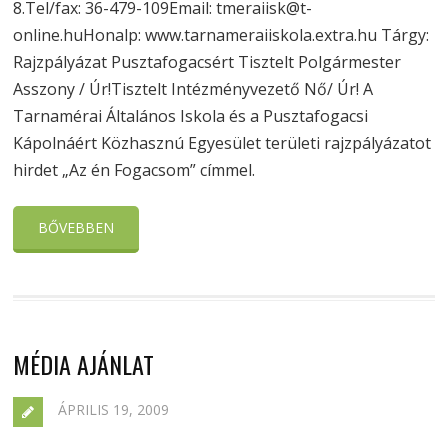
8.Tel/fax: 36-479-109Email: tmeraiisk@t-
online.huHonalp: www.tarnameraiiskola.extra.hu Tárgy:
Rajzpályázat Pusztafogacsért Tisztelt Polgármester
Asszony / Úr!Tisztelt Intézményvezető Nő/ Úr! A
Tarnamérai Általános Iskola és a Pusztafogacsi
Kápolnáért Közhasznú Egyesület területi rajzpályázatot
hirdet „Az én Fogacsom” címmel.
BŐVEBBEN
MÉDIA AJÁNLAT
ÁPRILIS 19, 2009