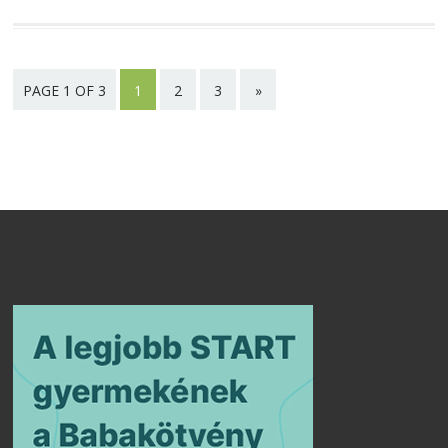
PAGE 1 OF 3
1
2
3
»