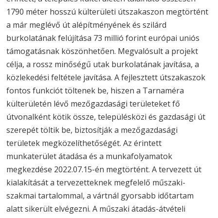
1790 méter hosszú külterületi útszakaszon megtörtént
a már meglévő út alépítményének és szilárd
burkolatának felújítása 73 millió forint európai uniós
támogatásnak köszönhetően. Megvalósult a projekt
célja, a rossz minőségű utak burkolatának javítása, a
közlekedési feltétele javítása. A fejlesztett útszakaszok
fontos funkciót töltenek be, hiszen a Tarnaméra
külterületén lévő mezőgazdasági területeket fő
útvonalként kötik össze, településközi és gazdasági út
szerepét töltik be, biztosítják a mezőgazdasági
területek megközelíthetőségét. Az érintett
munkaterület átadása és a munkafolyamatok
megkezdése 2022.07.15-én megtörtént. A tervezett út
kialakítását a tervezetteknek megfelelő műszaki-
szakmai tartalommal, a vártnál gyorsabb időtartam
alatt sikerült elvégezni. A műszaki átadás-átvételi