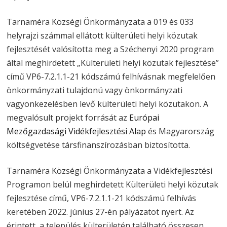
Tarnaméra Községi Önkormányzata a 019 és 033
helyrajzi számmal ellátott külterületi helyi közutak
fejlesztését valósította meg a Széchenyi 2020 program
által meghirdetett „Külterületi helyi közutak fejlesztése”
című VP6-7.2.1.1-21 kódszámú felhívásnak megfelelően
önkormányzati tulajdonú vagy önkormányzati
vagyonkezelésben levő külterületi helyi közutakon. A
megvalósult projekt forrását az
Európai
Mezőgazdasági Vidékfejlesztési Alap
és Magyarország
költségvetése társfinanszírozásban biztosította.
Tarnaméra Községi Önkormányzata a Vidékfejlesztési
Programon belül meghirdetett Külterületi helyi közutak
fejlesztése című, VP6-7.2.1.1-21 kódszámú felhívás
keretében 2022. június 27-én pályázatot nyert. Az
érintett, a település külterületén található összesen