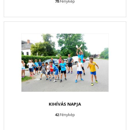
78
Fénykép
KIHÍVÁS NAPJA
42
Fénykép