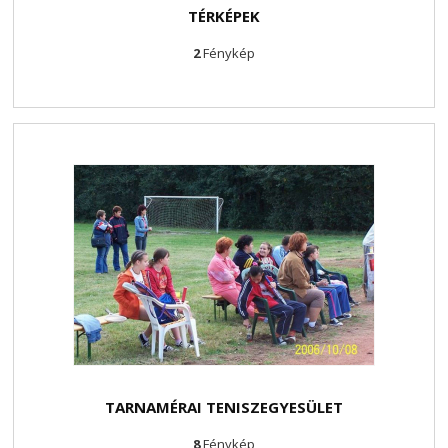
TÉRKÉPEK
2
Fénykép
TARNAMÉRAI TENISZEGYESÜLET
8
Fénykép