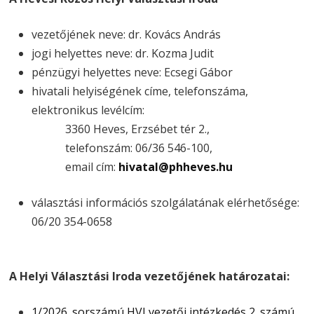
vezetőjének neve: dr. Kovács András
jogi helyettes neve: dr. Kozma Judit
pénzügyi helyettes neve: Ecsegi Gábor
hivatali helyiségének címe, telefonszáma,
elektronikus levélcím:
3360 Heves, Erzsébet tér 2.,
telefonszám: 06/36 546-100,
email cím:
hivatal@phheves.hu
választási információs szolgálatának elérhetősége:
06/20 354-0658
A Helyi
Választási Iroda vezetőjének határozatai:
1/2026. sorszámú HVI vezetői intézkedés 2. számú