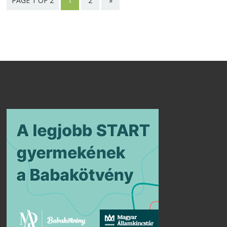
PAGE 1 OF 2
1
2
»