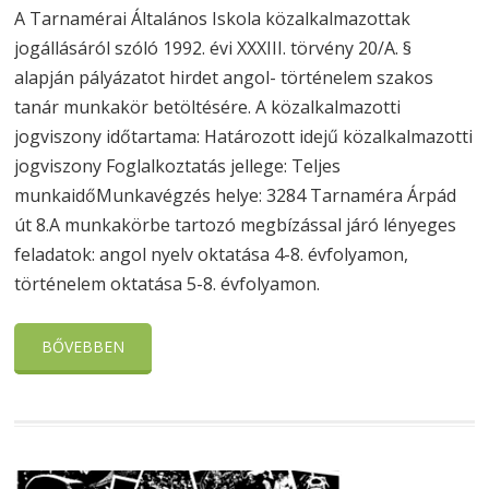
A Tarnamérai Általános Iskola közalkalmazottak
jogállásáról szóló 1992. évi XXXIII. törvény 20/A. §
alapján pályázatot hirdet angol- történelem szakos
tanár munkakör betöltésére. A közalkalmazotti
jogviszony időtartama: Határozott idejű közalkalmazotti
jogviszony Foglalkoztatás jellege: Teljes
munkaidőMunkavégzés helye: 3284 Tarnaméra Árpád
út 8.A munkakörbe tartozó megbízással járó lényeges
feladatok: angol nyelv oktatása 4-8. évfolyamon,
történelem oktatása 5-8. évfolyamon.
BŐVEBBEN