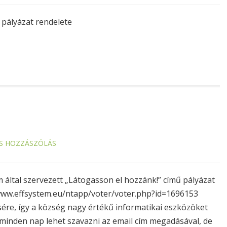
 pályázat rendelete
S HOZZÁSZÓLÁS
által szervezett „Látogasson el hozzánk!” című pályázat
/www.effsystem.eu/ntapp/voter/voter.php?id=1696153
ére, így a község nagy értékű informatikai eszközöket
 minden nap lehet szavazni az email cím megadásával, de