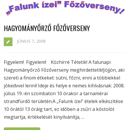
HAGYOMÁNYŐRZŐ FŐZŐVERSENY
JÚNIUS 7, 2008
Figyelem! Figyelem! Közhírré Tétetik! A falunapi
Hagyományőrző Főzőverseny meghirdettetik!Jöjjön, aki
szereti a finom étkeket: sütni, főzni, enni a többiekkel
jókedvvel lenni! Ideje és helye e nemes kihívásnak: 2008.
július 19.-én szombaton 10 órakor a tarnamérai
strandfürdő területén.A „Falunk ízei” ételek elkészítése
10 órától 13 óráig tart, ez időben a zsűri a kóstolót
megtartja, értékelését kinyilvánítja, ...