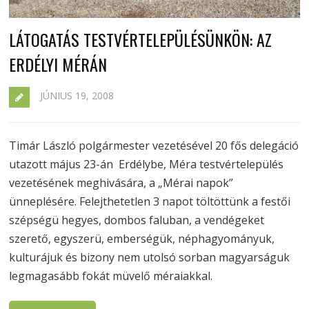
LÁTOGATÁS TESTVÉRTELEPÜLÉSÜNKÖN: AZ
ERDÉLYI MÉRÁN
JÚNIUS 19, 2008
Timár László polgármester vezetésével 20 fős delegáció
utazott május 23-án Erdélybe, Méra testvértelepülés
vezetésének meghivására, a „Mérai napok”
ünneplésére. Felejthetetlen 3 napot töltöttünk a festői
szépségü hegyes, dombos faluban, a vendégeket
szerető, egyszerü, emberségük, néphagyományuk,
kulturájuk és bizony nem utolsó sorban magyarságuk
legmagasább fokát müvelő méraiakkal.