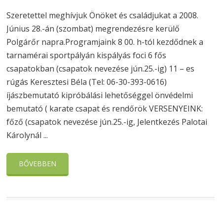
Szeretettel meghívjuk Önöket és családjukat a 2008.
Június 28.-án (szombat) megrendezésre kerülő
Polgárőr napra.Programjaink 8 00. h-tól kezdődnek a
tarnamérai sportpályán kispályás foci 6 fős
csapatokban (csapatok nevezése jún.25.-ig) 11 – es
rúgás Keresztesi Béla (Tel: 06-30-393-0616)
íjászbemutató kipróbálási lehetőséggel önvédelmi
bemutató ( karate csapat és rendőrök VERSENYEINK:
főző (csapatok nevezése jún.25.-ig, Jelentkezés Palotai
Károlynál ...
BŐVEBBEN