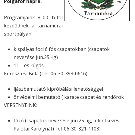
Polgárőr napra.
Programjaink 8 00. h-tól
kezdődnek a tarnamérai
sportpályán
kispályás foci 6 fős csapatokban (csapatok
nevezése jún.25.-ig)
11 – es rúgás
Keresztesi Béla (Tel: 06-30-393-0616)
íjászbemutató kipróbálási lehetőséggel
önvédelmi bemutató ( karate csapat és rendőrök
VERSENYEINK:
főző (csapatok nevezése jún.25.-ig, Jelentkezés
Palotai Károlynál (Tel: 06-30-321-1103)