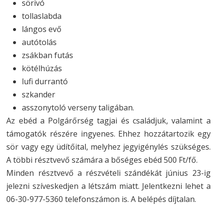
sörivó
tollaslabda
lángos evő
autótolás
zsákban futás
kötélhúzás
lufi durrantó
szkander
asszonytoló verseny taligában.
Az ebéd a Polgárőrség tagjai és családjuk, valamint a
támogatók részére ingyenes. Ehhez hozzátartozik egy
sör vagy egy üdítőital, melyhez jegyigénylés szükséges.
A többi résztvevő számára a bőséges ebéd 500 Ft/fő.
Minden résztvevő a részvételi szándékát június 23-ig
jelezni szíveskedjen a létszám miatt. Jelentkezni lehet a
06-30-977-5360 telefonszámon is. A belépés díjtalan.