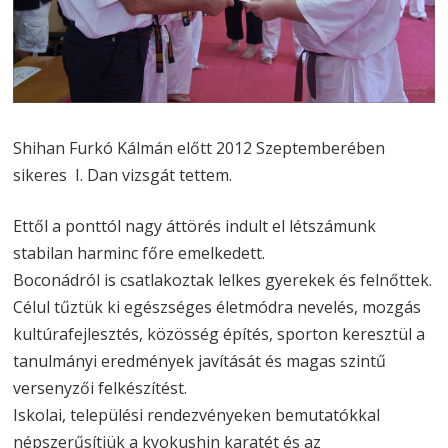
Shihan Furkó Kálmán előtt 2012 Szeptemberében
sikeres I. Dan vizsgát tettem.
Ettől a ponttól nagy áttörés indult el létszámunk
stabilan harminc főre emelkedett.
Boconádról is csatlakoztak lelkes gyerekek és felnőttek.
Célul tűztük ki egészséges életmódra nevelés, mozgás
kultúrafejlesztés, közösség építés, sporton keresztül a
tanulmányi eredmények javítását és magas szintű
versenyzői felkészítést.
Iskolai, települési rendezvényeken bemutatókkal
népszerűsítjük a kyokushin karatét és az