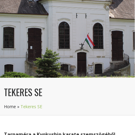
TEKERES SE
Home
»
Tekeres SE
Tarnaméra a Kyokushin karate szemszögéből.