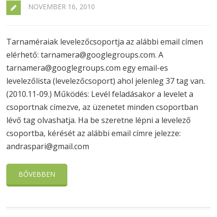
NOVEMBER 16, 2010
Tarnaméraiak levelezőcsoportja az alábbi email címen
elérhető: tarnamera@googlegroups.com. A
tarnamera@googlegroups.com egy email-es
levelezőlista (levelezőcsoport) ahol jelenleg 37 tag van.
(2010.11-09.) Működés: Levél feladásakor a levelet a
csoportnak címezve, az üzenetet minden csoportban
lévő tag olvashatja. Ha be szeretne lépni a levelező
csoportba, kérését az alábbi email címre jelezze:
andraspari@gmail.com
BŐVEBBEN