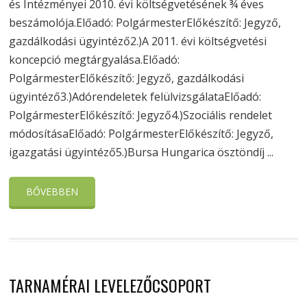
és Intézményei 2010. évi költségvetésének ¾ éves
beszámolója.Előadó: PolgármesterElőkészítő: Jegyző,
gazdálkodási ügyintéző2.)A 2011. évi költségvetési
koncepció megtárgyalása.Előadó:
PolgármesterElőkészítő: Jegyző, gazdálkodási
ügyintéző3.)Adórendeletek felülvizsgálataElőadó:
PolgármesterElőkészítő: Jegyző4.)Szociális rendelet
módosításaElőadó: PolgármesterElőkészítő: Jegyző,
igazgatási ügyintéző5.)Bursa Hungarica ösztöndíj ...
BŐVEBBEN
TARNAMÉRAI LEVELEZŐCSOPORT