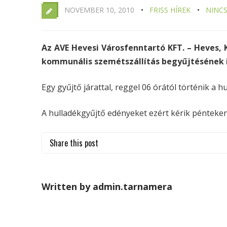
NOVEMBER 10, 2010
FRISS HÍREK
NINC
Az AVE Hevesi Városfenntartó KFT. – Heves, K
kommunális szemétszállítás begyűjtésének i
Egy gyűjtő járattal, reggel 06 órától történik a hu
A hulladékgyűjtő edényeket ezért kérik pénteken
Share this post
Written by admin.tarnamera