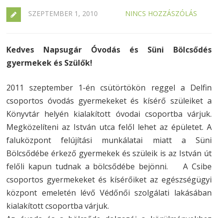
SZEPTEMBER 1, 2010
NINCS HOZZÁSZÓLÁS
Kedves Napsugár Óvodás és Süni Bölcsődés
gyermekek és Szülők!
2011 szeptember 1-én csütörtökön reggel a Delfin
csoportos óvodás gyermekeket és kísérő szüleiket a
Könyvtár helyén kialakított óvodai csoportba várjuk.
Megközelíteni az István utca felől lehet az épületet. A
faluközpont felújítási munkálatai miatt a Süni
Bölcsődébe érkező gyermekek és szüleik is az István út
felőli kapun tudnak a bölcsődébe bejönni. A Csibe
csoportos gyermekeket és kísérőiket az egészségügyi
központ emeletén lévő Védőnői szolgálati lakásában
kialakított csoportba várjuk.