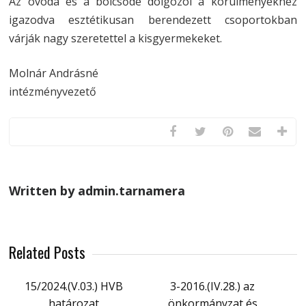
Az óvoda és a bölcsőde dolgozói a körülményekhez
igazodva esztétikusan berendezett csoportokban
várják nagy szeretettel a kisgyermekeket.
Molnár Andrásné
intézményvezető
Written by admin.tarnamera
Related Posts
15/2024.(V.03.) HVB
3-2016.(IV.28.) az
határozat
önkormányzat és