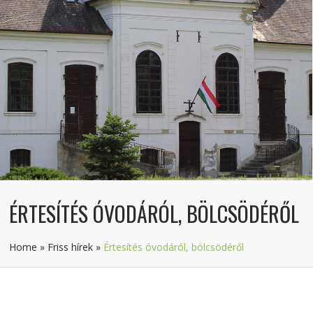
ÉRTESÍTÉS ÓVODÁRÓL, BÖLCSÖDÉRŐL
Home
»
Friss hírek
»
Értesítés óvodáról, bölcsödéről