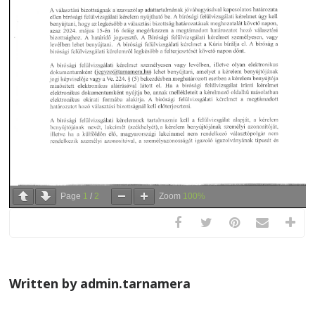
Page
1
/
2
Zoom
100%
Written by admin.tarnamera