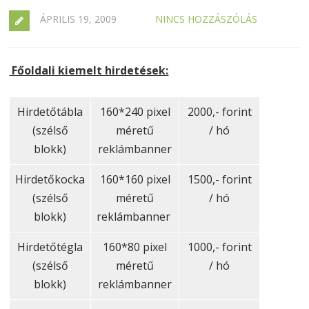
ÁPRILIS 19, 2009
NINCS HOZZÁSZÓLÁS
Főoldali kiemelt hirdetések:
Hirdetőtábla
160*240 pixel
2000,- forint
(szélső
méretű
/ hó
blokk)
reklámbanner
Hirdetőkocka
160*160 pixel
1500,- forint
(szélső
méretű
/ hó
blokk)
reklámbanner
Hirdetőtégla
160*80 pixel
1000,- forint
(szélső
méretű
/ hó
blokk)
reklámbanner