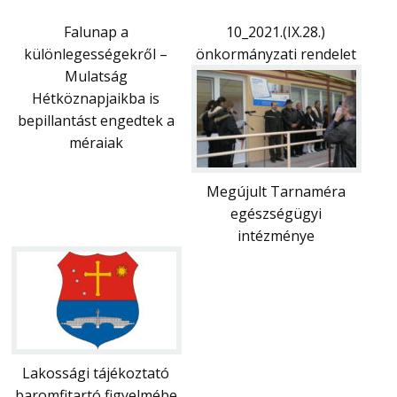
Falunap a
10_2021.(IX.28.)
különlegességekről –
önkormányzati rendelet
Mulatság
Hétköznapjaikba is
bepillantást engedtek a
méraiak
Megújult Tarnaméra
egészségügyi
intézménye
Lakossági tájékoztató
baromfitartó figyelmébe