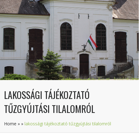
LAKOSSÁGI TÁJÉKOZTATÓ
TŰZGYÚJTÁSI TILALOMRÓL
Home
»
»
lakossági tájékoztató tűzgyújtási tilalomról