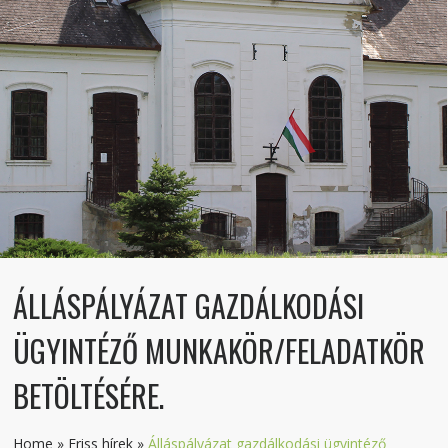
ÁLLÁSPÁLYÁZAT GAZDÁLKODÁSI
ÜGYINTÉZŐ MUNKAKÖR/FELADATKÖR
BETÖLTÉSÉRE.
Home
»
Friss hírek
»
Álláspályázat gazdálkodási ügyintéző