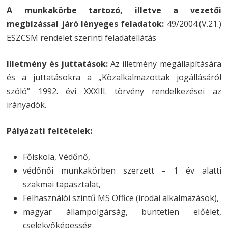
A munkakörbe tartozó, illetve a vezetői
megbízással járó lényeges feladatok:
49/2004.(V.21.)
ESZCSM rendelet szerinti feladatellátás
Illetmény és juttatások:
Az illetmény megállapítására
és a juttatásokra a „Közalkalmazottak jogállásáról
szóló” 1992. évi XXXIII. törvény rendelkezései az
irányadók.
Pályázati feltételek:
Főiskola, Védőnő,
védőnői munkakörben szerzett – 1 év alatti
szakmai tapasztalat,
Felhasználói szintű MS Office (irodai alkalmazások),
magyar állampolgárság, büntetlen előélet,
cselekvőképesség