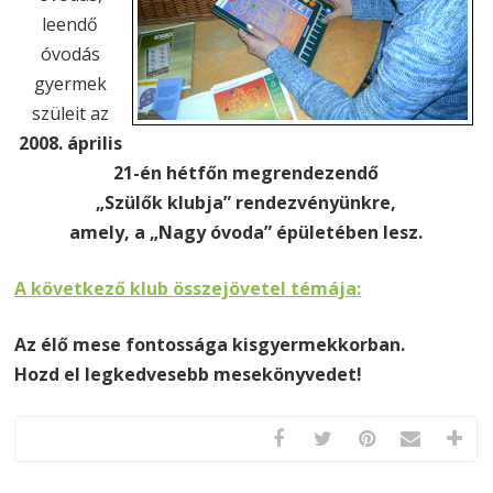
leendő
óvodás
gyermek
szüleit az
2008. április
21-én hétfőn megrendezendő
„Szülők klubja” rendezvényünkre,
amely, a „Nagy óvoda” épületében lesz.
A következő klub összejövetel témája:
Az élő mese fontossága kisgyermekkorban.
Hozd el legkedvesebb mesekönyvedet!