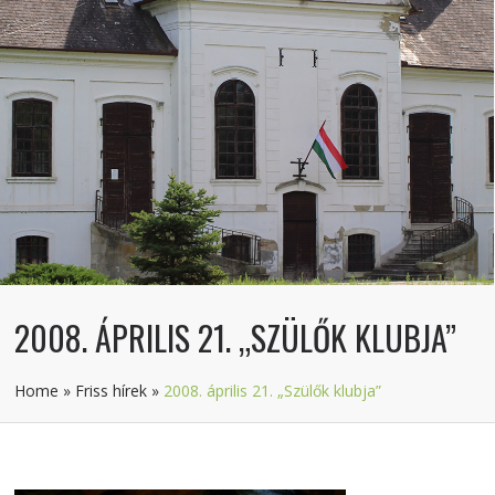
2008. ÁPRILIS 21. „SZÜLŐK KLUBJA”
Home
»
Friss hírek
»
2008. április 21. „Szülők klubja”