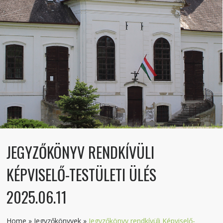
JEGYZŐKÖNYV RENDKÍVÜLI
KÉPVISELŐ-TESTÜLETI ÜLÉS
2025.06.11
Home
»
Jegyzőkönyvek
»
Jegyzőkönyv rendkívüli Képviselő-