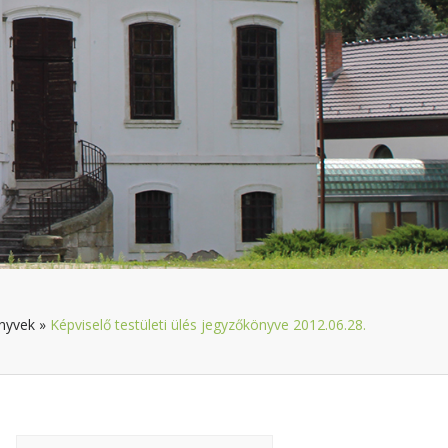
nyvek
»
Képviselő testületi ülés jegyzőkönyve 2012.06.28.