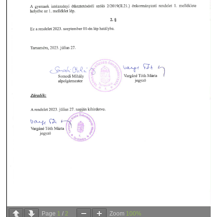
Page
1
/
2
Zoom
100%