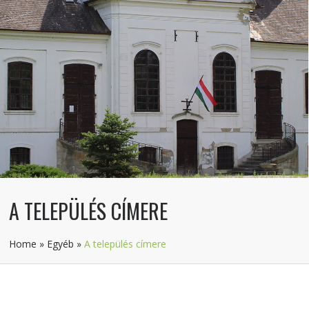
A TELEPÜLÉS CÍMERE
Home
»
Egyéb
»
A település címere