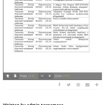
Page
1
/
36
Zoom
100%