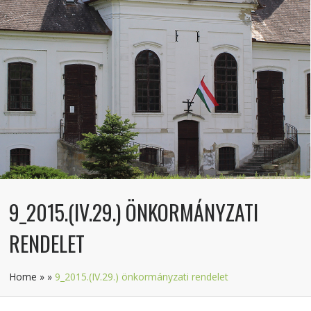
9_2015.(IV.29.) ÖNKORMÁNYZATI
RENDELET
Home
»
»
9_2015.(IV.29.) önkormányzati rendelet