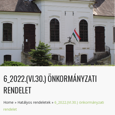
6_2022.(VI.30.) ÖNKORMÁNYZATI
RENDELET
Home
»
Hatályos rendeletek
»
6_2022.(VI.30.) önkormányzati
rendelet