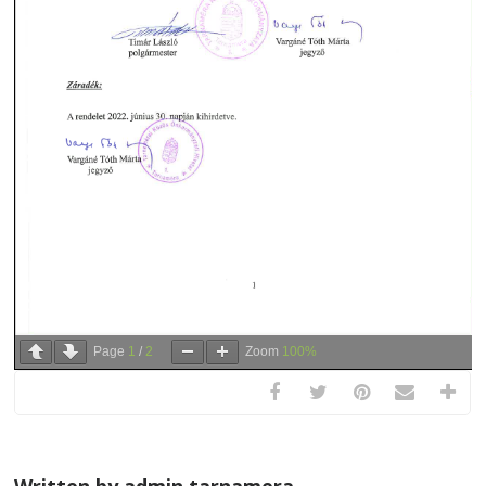
Page
1
/
2
Zoom
100%