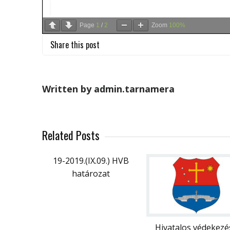
Page
1
/
2
Zoom
100%
Share this post
Written by admin.tarnamera
Related Posts
19-2019.(IX.09.) HVB
határozat
Hivatalos védekezé