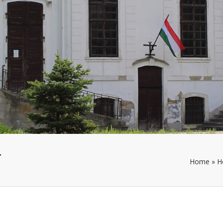
T
Home
»
H