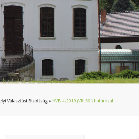
elyi Választási Bizottság
»
HVB 4-2019.(VIII.30.) határozat