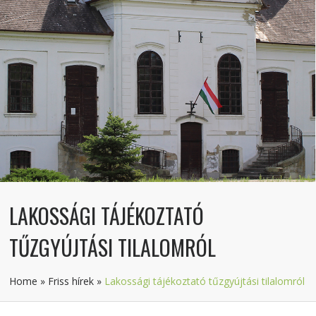
LAKOSSÁGI TÁJÉKOZTATÓ
TŰZGYÚJTÁSI TILALOMRÓL
Home
»
Friss hírek
»
Lakossági tájékoztató tűzgyújtási tilalomról