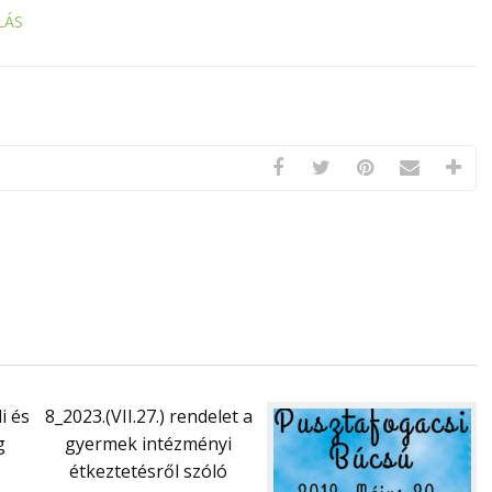
LÁS
i és
8_2023.(VII.27.) rendelet a
g
gyermek intézményi
étkeztetésről szóló