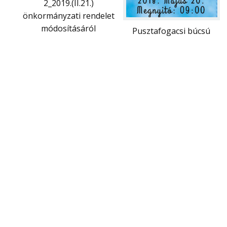
2_2019.(II.21.)
önkormányzati rendelet
módosításáról
Pusztafogacsi búcsú