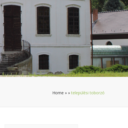
Home
»
»
települési toborzó