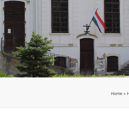
Home
»
H