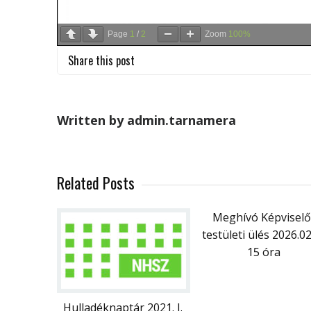
Page
1
/
2
Zoom
100%
Share this post
Written by admin.tarnamera
Related Posts
Meghívó Képviselő
testületi ülés 2026.0
15 óra
Hulladéknaptár 2021. I.