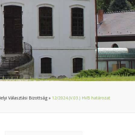
elyi Választási Bizottság
»
12/2024.(V.03.) HVB határozat