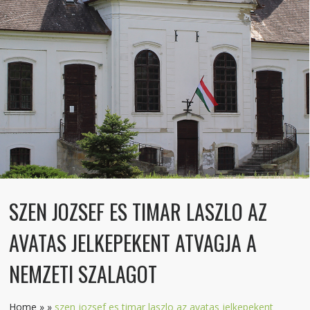
SZEN JOZSEF ES TIMAR LASZLO AZ
AVATAS JELKEPEKENT ATVAGJA A
NEMZETI SZALAGOT
Home
»
»
szen jozsef es timar laszlo az avatas jelkepekent