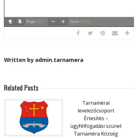
Page
1
/
2
Zoom
100%
Written by admin.tarnamera
Related Posts
Tarnamérai
levelezőcsoport
Értesítés –
ügyfélfogadási szünet
Tarnaméra Község