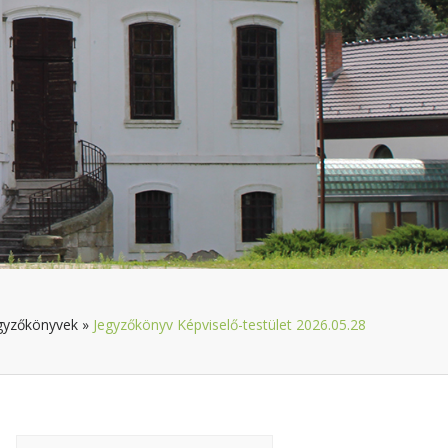
gyzőkönyvek
»
Jegyzőkönyv Képviselő-testület 2026.05.28