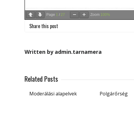
Page
1
/
27
Zoom
100%
Share this post
Written by admin.tarnamera
Related Posts
Moderálási alapelvek
Polgárőrség