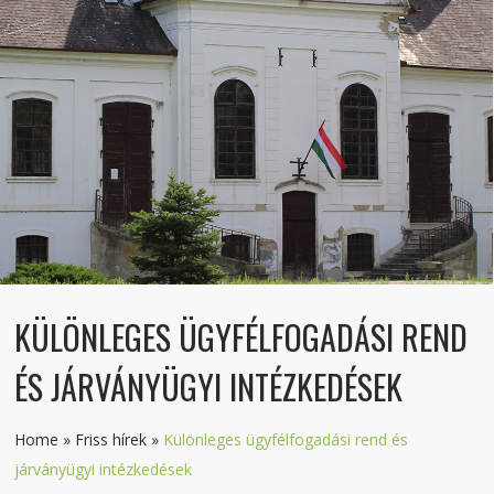
KÜLÖNLEGES ÜGYFÉLFOGADÁSI REND
ÉS JÁRVÁNYÜGYI INTÉZKEDÉSEK
Home
»
Friss hírek
»
Különleges ügyfélfogadási rend és
járványügyi intézkedések