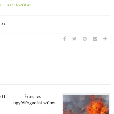
NCS HOZZÁSZÓLÁS
. >>
ETI
Értesítés –
ügyfélfogadási szünet