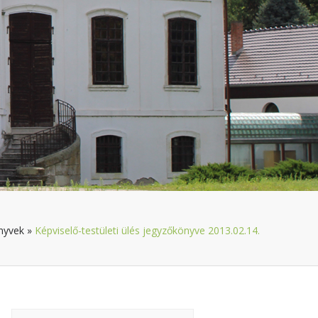
nyvek
»
Képviselő-testületi ülés jegyzőkönyve 2013.02.14.