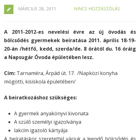
MÁRCIUS 28, 2011
NINCS HOZZÁSZÓLÁS
A 2011-2012-es nevelési évre az új óvodás és
bölcsődés gyermekek beíratása 2011. április 18-19-
20-án /hétfő, kedd, szerda/de. 8 órától du. 16 óráig
a Napsugár Óvoda épületében lesz.
Cím:
Tarnaméra, Árpád út. 17. /Napközi konyha
mögötti, kisiskola épületében/
A beiratkozáshoz szükséges:
A gyermek anyakönyvi kivonata
A szülő személyi igazolványa
lakcím igazoló kártyája
A beíratáskor szeretettel várjuk a leendő bölcsődés és