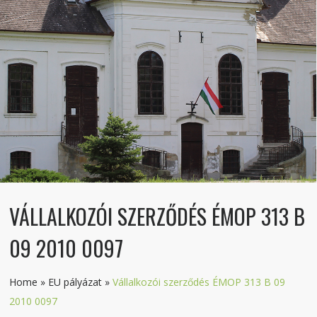
VÁLLALKOZÓI SZERZŐDÉS ÉMOP 313 B
09 2010 0097
Home
»
EU pályázat
»
Vállalkozói szerződés ÉMOP 313 B 09
2010 0097