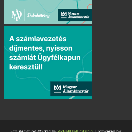
Eco Recycling @2014 by
PREMIUMCODING
| Powered by: