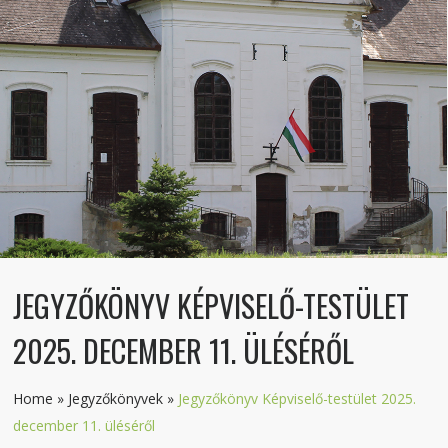
JEGYZŐKÖNYV KÉPVISELŐ-TESTÜLET
2025. DECEMBER 11. ÜLÉSÉRŐL
Home
»
Jegyzőkönyvek
»
Jegyzőkönyv Képviselő-testület 2025.
december 11. üléséről