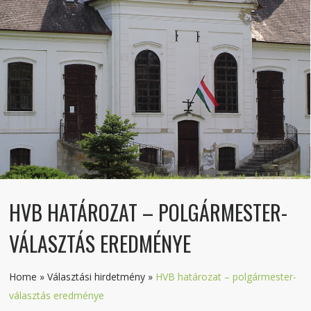
HVB HATÁROZAT – POLGÁRMESTER-
VÁLASZTÁS EREDMÉNYE
Home
»
Választási hirdetmény
»
HVB határozat – polgármester-
választás eredménye