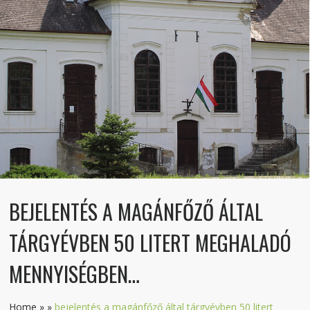
BEJELENTÉS A MAGÁNFŐZŐ ÁLTAL
TÁRGYÉVBEN 50 LITERT MEGHALADÓ
MENNYISÉGBEN…
Home
»
»
bejelentés a magánfőző által tárgyévben 50 litert