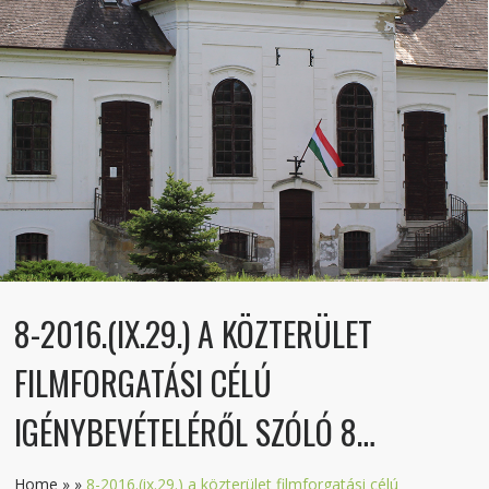
8-2016.(IX.29.) A KÖZTERÜLET
FILMFORGATÁSI CÉLÚ
IGÉNYBEVÉTELÉRŐL SZÓLÓ 8…
Home
»
»
8-2016.(ix.29.) a közterület filmforgatási célú