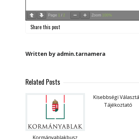
Page
1
/
2
Zoom
100%
Share this post
Written by admin.tarnamera
Related Posts
Kisebbségi Választá
Tájékoztató
Kormányablakbusz