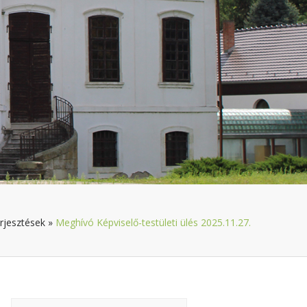
rjesztések
»
Meghívó Képviselő-testületi ülés 2025.11.27.