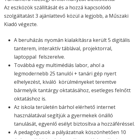
Az eszközök szállítását és a hozzá kapcsolódó
szolgáltatást 3 ajánlattevő közül a legjobb, a Műszaki
Kiadó végezte.
A beruházás nyomán kialakításra került 5 digitális
tanterem, interaktív táblával, projektorral,
laptoppal felszerelve.
Továbbá egy multimédiás labor, ahol a
legmodernebb 25 tanulói + tanári gép nyert
elhelyezést, kiváló körülményeket teremtve
bármelyik tantárgy oktatásához, esetleges felnőtt
oktatáshoz is.
Az iskola területén bárhol elérhető internet
használatával segítjük a gyermekek önálló
tanulását, egyenlő esélyt biztosítva a hozzáféréssel.
A pedagógusok a pályázatnak köszönhetően 10