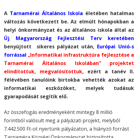
A
Tarnamérai Általános Iskola
életében hatalmas
változás következett be. Az elmúlt hónapokban a
helyi önkormányzat és az általános iskola által az
Új Magyarország Fejlesztési Terv keretében
benyújtott sikeres pályázat után,
Európai Unió-s
forrással
„Informatikai infrastruktúra fejlesztése a
Tarnamérai Általános Iskolában” projektet
elindítottuk, megvalósítottuk
, ezért a tanév II.
félévében tanulóink birtokba vehették azokat az
informatikai eszközöket, melyek tudásuk
gyarapodását segítik elő.
Az összefogás eredményeként mintegy 8 millió
forintból valósult meg a pályázati projekt, melyből
7.442.500 Ft-ot nyertünk pályázaton, a hiányzó forrást
Tarnaméra Községi Önkormányzat biztosította.