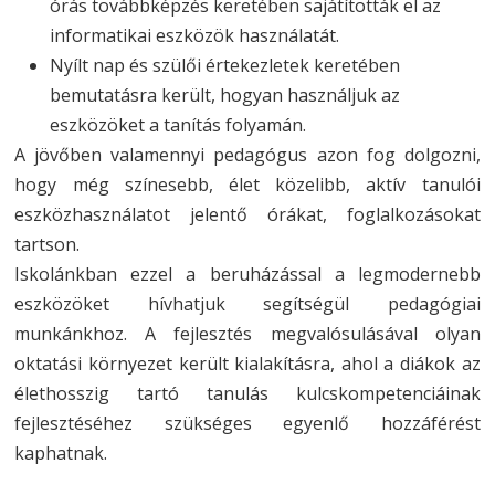
órás továbbképzés keretében sajátították el az
informatikai eszközök használatát.
Nyílt nap és szülői értekezletek keretében
bemutatásra került, hogyan használjuk az
eszközöket a tanítás folyamán.
A jövőben valamennyi pedagógus azon fog dolgozni,
hogy még színesebb, élet közelibb, aktív tanulói
eszközhasználatot jelentő órákat, foglalkozásokat
tartson.
Iskolánkban ezzel a beruházással a legmodernebb
eszközöket hívhatjuk segítségül pedagógiai
munkánkhoz. A fejlesztés megvalósulásával olyan
oktatási környezet került kialakításra, ahol a diákok az
élethosszig tartó tanulás kulcskompetenciáinak
fejlesztéséhez szükséges egyenlő hozzáférést
kaphatnak.