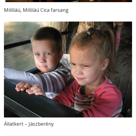
Míííííáú, Míííííáú Cica farsang
Állatkert – Jászberény