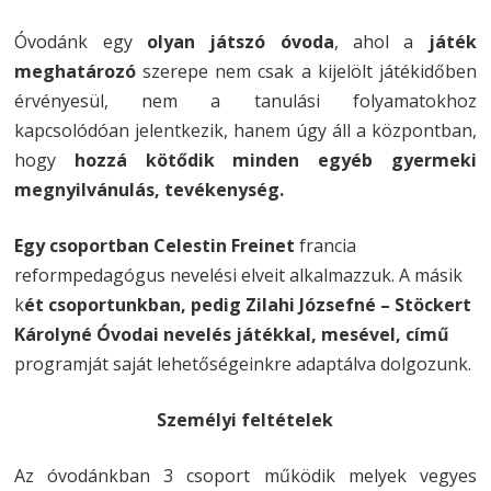
Óvodánk egy
olyan játszó óvoda
, ahol a
játék
meghatározó
szerepe nem csak a kijelölt játékidőben
érvényesül, nem a tanulási folyamatokhoz
kapcsolódóan jelentkezik, hanem úgy áll a központban,
hogy
hozzá kötődik minden egyéb gyermeki
megnyilvánulás, tevékenység.
Egy csoportban Celestin Freinet
francia
reformpedagógus nevelési elveit alkalmazzuk. A másik
k
ét csoportunkban, pedig Zilahi Józsefné – Stöckert
Károlyné Óvodai nevelés játékkal, mesével, című
programját saját lehetőségeinkre adaptálva dolgozunk.
Személyi feltételek
Az óvodánkban 3 csoport működik melyek vegyes