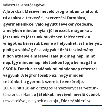
választás lehetőségével
A Játékkal, Mesével nevelő programban találtunk
rá azokra a tervezési, szervezési formákra,
gyermekeinkkel való együtt tevékenykedésre,
amelyben mindannyian jól érezzük magunkat.
Játszunk és játszunk miközben felfedezzük a
világot és keressük benne a helyünket. Ezt a helyet,
pedig a valóság és a vágyak közötti szivárvány
hídon átkelve a mesével találjuk meg nap, mint
nap. Így mindennapi életünkbe lopja be magát a
CSODA. Ennek a csodának mi mindennap részesei
vagyunk. A legfontosabb az, hogy minden
tettünket a gyermek szeretete vezérelje.
2004. június 26-án országos rendezvényt szerveztünk
társrendezőként
a Játékkal, mesével
nevelő óvónők
részvételével, melynek mottója
„Édes többlet”
volt.