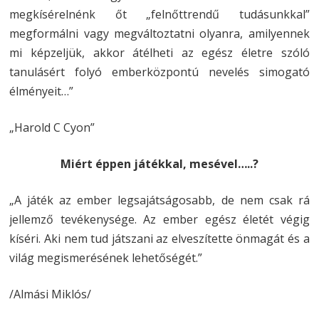
megkísérelnénk őt „felnőttrendű tudásunkkal”
megformálni vagy megváltoztatni olyanra, amilyennek
mi képzeljük, akkor átélheti az egész életre szóló
tanulásért folyó emberközpontú nevelés simogató
élményeit…”
„Harold C Cyon”
Miért éppen játékkal, mesével…..?
„A játék az ember legsajátságosabb, de nem csak rá
jellemző tevékenysége. Az ember egész életét végig
kíséri. Aki nem tud játszani az elveszítette önmagát és a
világ megismerésének lehetőségét.”
/Almási Miklós/