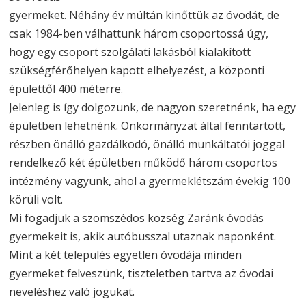
gyermeket. Néhány év múltán kinőttük az óvodát, de
csak 1984-ben válhattunk három csoportossá úgy,
hogy egy csoport szolgálati lakásból kialakított
szükségférőhelyen kapott elhelyezést, a központi
épülettől 400 méterre.
Jelenleg is így dolgozunk, de nagyon szeretnénk, ha egy
épületben lehetnénk. Önkormányzat által fenntartott,
részben önálló gazdálkodó, önálló munkáltatói joggal
rendelkező két épületben működő három csoportos
intézmény vagyunk, ahol a gyermeklétszám évekig 100
körüli volt.
Mi fogadjuk a szomszédos község Zaránk óvodás
gyermekeit is, akik autóbusszal utaznak naponként.
Mint a két település egyetlen óvodája minden
gyermeket felveszünk, tiszteletben tartva az óvodai
neveléshez való jogukat.