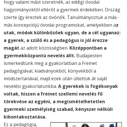
hogy valami mást szeretnék, az eddigi óvodai
hagyományoktól eltérőt a gyermek érdekében. Ország
szerte így éreztek az óvónők. Tanulmányoztuk a más-
más koncepciójú óvodai programokat, amelyekben a
z
utak, módok különbözőek ugyan, de a cél ugyanaz:
a gyerek, a szülő és a pedagógus is jól érezze
magát
az adott közösségben.
Középpontban a
gyermekközpontú nevelés állt.
Budapesten
ismerkedtünk meg a gyakorlatban a Freinet
pedagógiával, kiadványokból, könyvekből a
módszertanával, majd ezek után ültettük át saját
nevelési gyakorlatunkba.
A gyerekek is fogékonyak
voltak, hiszen a Freinet szellemi nevelés fő
törekvése az egyéni, a megismételhetetlen
gyermeki személyiség szabad, kényszer nélküli
kibontakoztatása.
Ez a pedagógia,