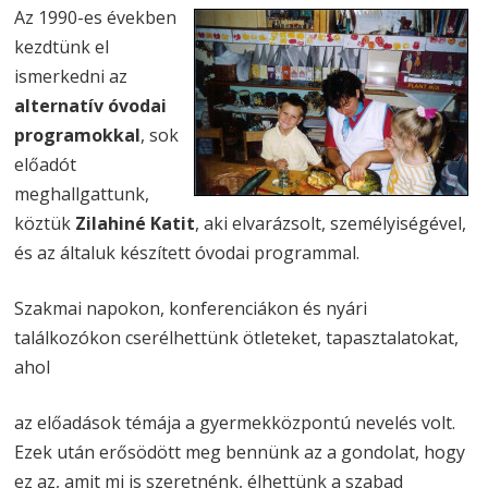
Az 1990-es években
kezdtünk el
ismerkedni az
alternatív óvodai
programokkal
, sok
előadót
meghallgattunk,
köztük
Zilahiné Katit
, aki elvarázsolt, személyiségével,
és az általuk készített óvodai programmal.
Szakmai napokon, konferenciákon és nyári
találkozókon cserélhettünk ötleteket, tapasztalatokat,
ahol
az előadások témája a gyermekközpontú nevelés volt.
Ezek után erősödött meg bennünk az a gondolat, hogy
ez az, amit mi is szeretnénk, élhettünk a szabad