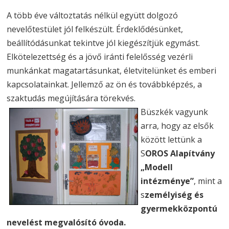
A több éve változtatás nélkül együtt dolgozó
nevelőtestület jól felkészült. Érdeklődésünket,
beállítódásunkat tekintve jól kiegészítjük egymást.
Elkötelezettség és a jövő iránti felelősség vezérli
munkánkat magatartásunkat, életvitelünket és emberi
kapcsolatainkat. Jellemző az ön és továbbképzés, a
szaktudás megújítására törekvés.
Büszkék vagyunk
arra, hogy az elsők
között lettünk a
S
OROS Alapítvány
„Modell
intézménye”
, mint a
s
zemélyiség és
gyermekközpontú
nevelést megvalósító óvoda.