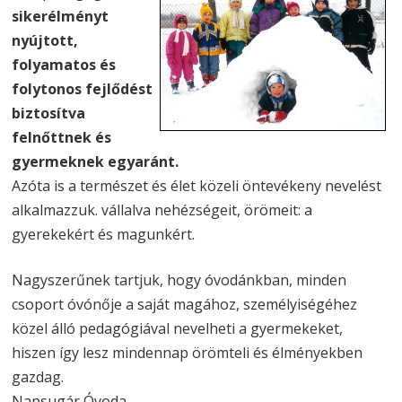
sikerélményt
nyújtott,
folyamatos és
folytonos fejlődést
biztosítva
felnőttnek és
gyermeknek egyaránt.
Azóta is a természet és élet közeli öntevékeny nevelést
alkalmazzuk. vállalva nehézségeit, örömeit: a
gyerekekért és magunkért.
Nagyszerűnek tartjuk, hogy óvodánkban, minden
csoport óvónője a saját magához, személyiségéhez
közel álló pedagógiával nevelheti a gyermekeket,
hiszen így lesz mindennap örömteli és élményekben
gazdag.
Napsugár Óvoda