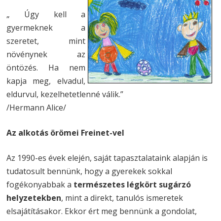
„ Úgy kell a
gyermeknek a
szeretet, mint
növénynek az
öntözés. Ha nem
kapja meg, elvadul,
eldurvul, kezelhetetlenné válik.”
/Hermann Alice/
Az alkotás örömei Freinet-vel
Az 1990-es évek elején, saját tapasztalataink alapján is
tudatosult bennünk, hogy a gyerekek sokkal
fogékonyabbak a
természetes légkört sugárzó
helyzetekben
, mint a direkt, tanulós ismeretek
elsajátításakor. Ekkor ért meg bennünk a gondolat,