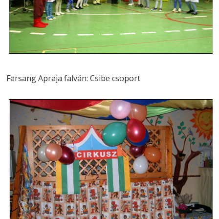
Farsang Apraja falván: Csibe csoport