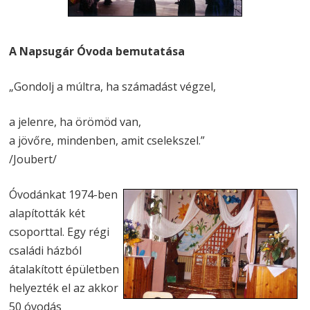
A Napsugár Óvoda bemutatása
„Gondolj a múltra, ha számadást végzel,
a jelenre, ha örömöd van,
a jövőre, mindenben, amit cselekszel.”
/Joubert/
Óvodánkat 1974-ben
alapították két
csoporttal. Egy régi
családi házból
átalakított épületben
helyezték el az akkor
50 óvodás