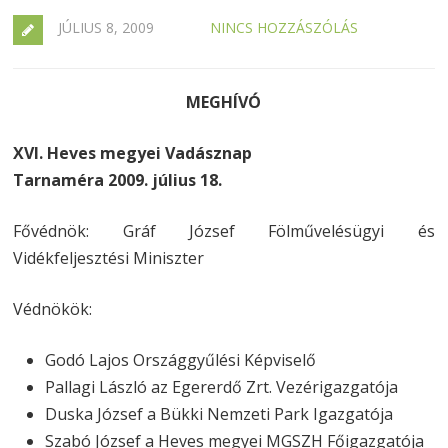
JÚLIUS 8, 2009
NINCS HOZZÁSZÓLÁS
MEGHÍVÓ
XVI. Heves megyei Vadásznap
Tarnaméra 2009. július 18.
Fővédnök: Gráf József Fölművelésügyi és
Vidékfeljesztési Miniszter
Védnökök:
Godó Lajos Országgyűlési Képviselő
Pallagi László az Egererdő Zrt. Vezérigazgatója
Duska József a Bükki Nemzeti Park Igazgatója
Szabó József a Heves megyei MGSZH Főigazgatója