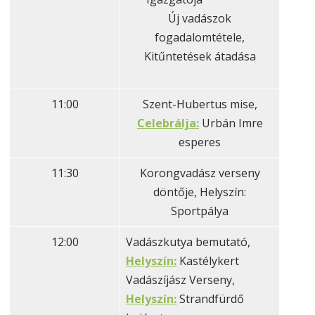
Új vadászok
fogadalomtétele,
Kitűntetések átadása
11:00
Szent-Hubertus mise,
Celebrálja:
Urbán Imre
esperes
11:30
Korongvadász verseny
döntője, Helyszín:
Sportpálya
12:00
Vadászkutya bemutató,
Helyszín:
Kastélykert
Vadászíjász Verseny,
Helyszín:
Strandfürdő