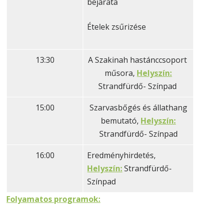
bejárata
Ételek zsűrizése
13:30
A Szakinah hastánccsoport
műsora,
Helyszín:
Strandfürdő- Színpad
15:00
Szarvasbőgés és állathang
bemutató,
Helyszín:
Strandfürdő- Színpad
16:00
Eredményhirdetés,
Helyszín:
Strandfürdő-
Színpad
Folyamatos programok: