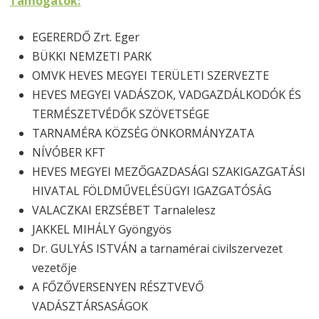
Támogatók:
EGERERDŐ Zrt. Eger
BÜKKI NEMZETI PARK
OMVK HEVES MEGYEI TERÜLETI SZERVEZTE
HEVES MEGYEI VADÁSZOK, VADGAZDÁLKODÓK ÉS
TERMÉSZETVÉDŐK SZÖVETSÉGE
TARNAMÉRA KÖZSÉG ÖNKORMÁNYZATA
NÍVÓBER KFT
HEVES MEGYEI MEZŐGAZDASÁGI SZAKIGAZGATÁSI
HIVATAL FÖLDMŰVELÉSÜGYI IGAZGATÓSÁG
VALACZKAI ERZSÉBET Tarnalelesz
JAKKEL MIHÁLY Gyöngyös
Dr. GULYÁS ISTVÁN a tarnamérai civilszervezet
vezetője
A FŐZŐVERSENYEN RÉSZTVEVŐ
VADÁSZTÁRSASÁGOK