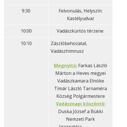
9:30
Felvonulás, Helyszín:
Kastélyudvar
10:00
Vadászkürtös térzene
10:10
Zászlóbehozatal,
Vadászhimnusz
Megnyitó:
Farkas László
Márton a Heves megyei
Vadászkamara Elnöke
Tímár László Tarnaméra
Község Polgármestere
Vadásznapi köszöntő:
Duska József a Bükki
Nemzeti Park
Igazgatója