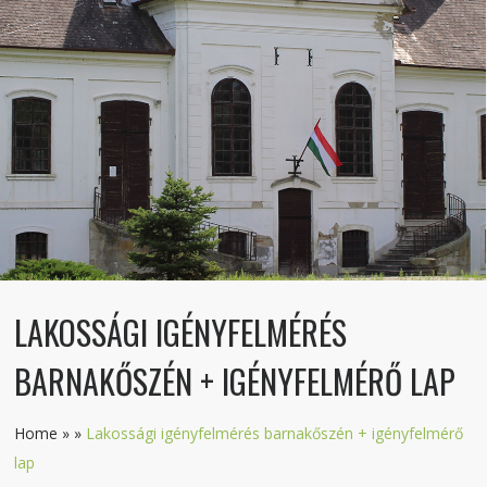
LAKOSSÁGI IGÉNYFELMÉRÉS
BARNAKŐSZÉN + IGÉNYFELMÉRŐ LAP
Home
»
»
Lakossági igényfelmérés barnakőszén + igényfelmérő
lap